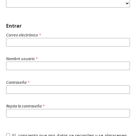
Entrar
Correo electrónico
*
Nombre usuario
*
Contraseña
*
Repita la contraseña
*
Sí, consiento que mis datos se recopilen y se almacenen